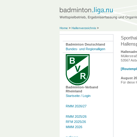
Home
>
Hallenverzeichnis
>
Sportha
Hallensp
Badminton Deutschland
Bundes- und Regionalligen
Hallenadr
Müllerstra
53567 Asb
[Routenpla
August 2
Für diese 
Badminton-Verband
Rheinland
Startseite / Login
RMM 2026/27
RMM 2025/26
RFM 2025/26
MMM 2026