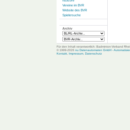
nuScore
Vereine im BVR
Website des BVR
Spielersuche
Archiv
Für den Inhalt verantwortlich: Badminton-Verband Rhei
© 1999-2026
nu Datenautomaten GmbH - Automatisiert
Kontakt
,
Impressum
,
Datenschutz