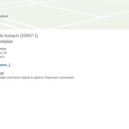
lle Asbach (53567-1)
ielplan
esse
ße 18
ach
ner...]
026
Halle sind keine Spiele in aktiven Saisonen vorhanden.