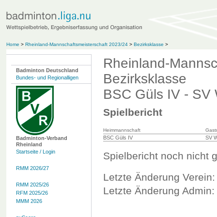
Home
>
Rheinland-Mannschaftsmeisterschaft 2023/24
>
Bezirksklasse
>
Rheinland-Mannsch
Badminton Deutschland
Bezirksklasse
Bundes- und Regionalligen
BSC Güls IV - SV 
Spielbericht
Heimmannschaft
Gast
BSC Güls IV
SV W
Badminton-Verband
Rheinland
Startseite / Login
Spielbericht noch nicht 
RMM 2026/27
Letzte Änderung Verein:
RMM 2025/26
Letzte Änderung Admin: 
RFM 2025/26
MMM 2026