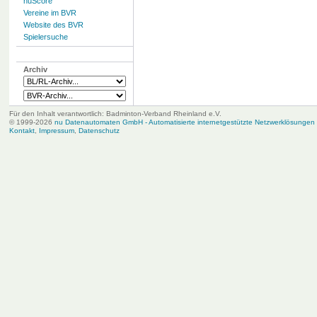
nuScore
Vereine im BVR
Website des BVR
Spielersuche
Archiv
Für den Inhalt verantwortlich: Badminton-Verband Rheinland e.V.
© 1999-2026
nu Datenautomaten GmbH - Automatisierte internetgestützte Netzwerklösungen
Kontakt
,
Impressum
,
Datenschutz