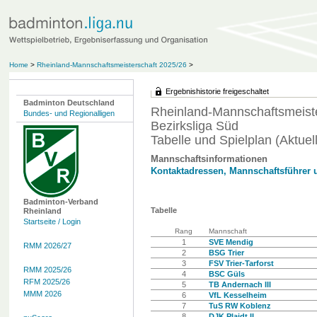
Home
>
Rheinland-Mannschaftsmeisterschaft 2025/26
>
Ergebnishistorie freigeschaltet
Badminton Deutschland
Rheinland-Mannschaftsmeiste
Bundes- und Regionalligen
Bezirksliga Süd
Tabelle und Spielplan (Aktuell
Mannschaftsinformationen
Kontaktadressen, Mannschaftsführer 
Badminton-Verband
Tabelle
Rheinland
Startseite / Login
Rang
Mannschaft
1
SVE Mendig
RMM 2026/27
2
BSG Trier
3
FSV Trier-Tarforst
RMM 2025/26
4
BSC Güls
RFM 2025/26
5
TB Andernach III
MMM 2026
6
VfL Kesselheim
7
TuS RW Koblenz
8
DJK Plaidt II