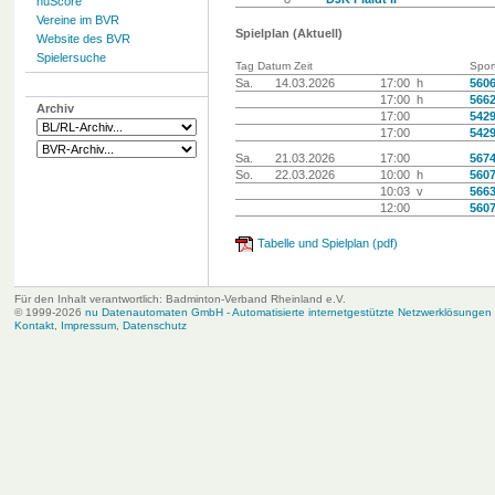
nuScore
Vereine im BVR
Spielplan (Aktuell)
Website des BVR
Spielersuche
Tag Datum Zeit
Sport
Sa.
14.03.2026
17:00 h
5606
17:00 h
5662
Archiv
17:00
5429
17:00
5429
Sa.
21.03.2026
17:00
5674
So.
22.03.2026
10:00 h
5607
10:03 v
5663
12:00
5607
Tabelle und Spielplan (pdf)
Für den Inhalt verantwortlich: Badminton-Verband Rheinland e.V.
© 1999-2026
nu Datenautomaten GmbH - Automatisierte internetgestützte Netzwerklösungen
Kontakt
,
Impressum
,
Datenschutz